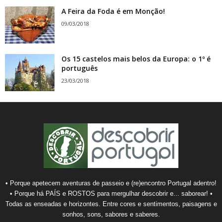
A Feira da Foda é em Monção!
09/03/2018
Os 15 castelos mais belos da Europa: o 1º é
português
23/03/2018
• Porque apetecem aventuras de passeio e (re)encontro Portugal adentro!
• Porque há PAÍS e ROSTOS para mergulhar descobrir e... saborear! •
Todas as enseadas e horizontes. Entre cores e sentimentos, paisagens e
sonhos, sons, sabores e saberes.