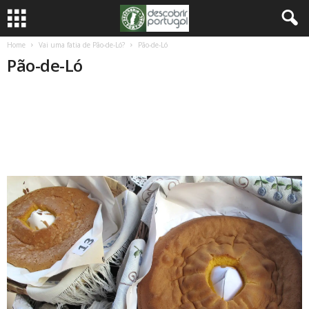
Home
Vai uma fatia de Pão-de-Ló?
Pão-de-Ló
Pão-de-Ló