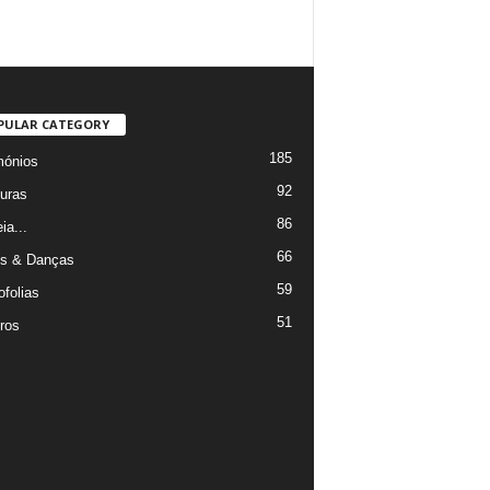
PULAR CATEGORY
185
mónios
92
uras
86
ia...
66
s & Danças
59
ofolias
51
ros