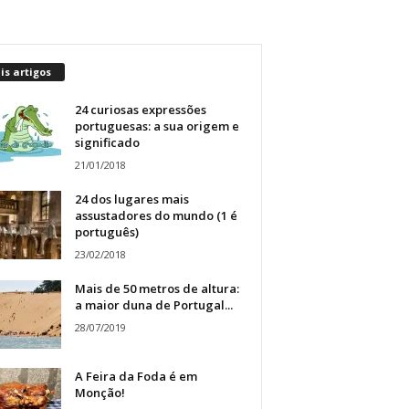
s artigos
24 curiosas expressões
portuguesas: a sua origem e
significado
21/01/2018
24 dos lugares mais
assustadores do mundo (1 é
português)
23/02/2018
Mais de 50 metros de altura:
a maior duna de Portugal...
28/07/2019
A Feira da Foda é em
Monção!