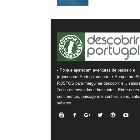
• Porque apetecem aventuras de passeio e
(re)encontro Portugal adentro! • Porque há PA
ROSTOS para mergulhar descobrir e... sabore
Todas as enseadas e horizontes. Entre cores
sentimentos, paisagens e sonhos, sons, sabo
saberes.