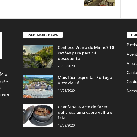
EVEN MORE NEWS
PO
Patri
Conhece Vieira do Minho? 10
razões para partir à
Avent
descoberta
À bole
20/05/2020
Canto
ÍS e
Mais fácil espreitar Portugal
ar! •
Gastr
Visto do Céu
 e
11/03/2020
Namo
res e
Chanfana: A arte de fazer
deliciosa uma cabra velha e
feia
12/02/2020