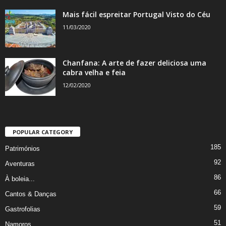
Mais fácil espreitar Portugal Visto do Céu
11/03/2020
Chanfana: A arte de fazer deliciosa uma
cabra velha e feia
12/02/2020
POPULAR CATEGORY
185
Patrimónios
92
Aventuras
86
À boleia...
66
Cantos & Danças
59
Gastrofolias
51
Namoros