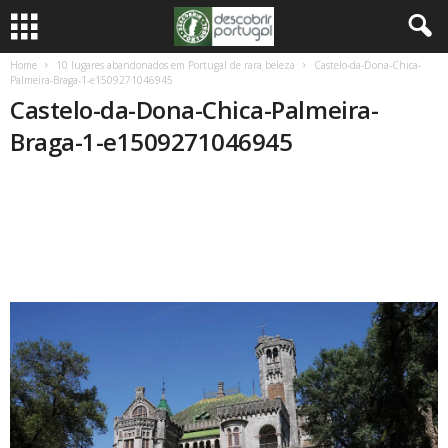
Home
10 lugares abandonados em Portugal de rara beleza
Castelo-da-Dona-Chica-
Palmeira-Braga-1-e1509271046945
Castelo-da-Dona-Chica-Palmeira-
Braga-1-e1509271046945