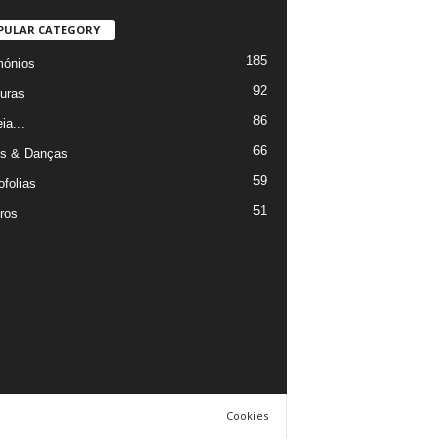
PULAR CATEGORY
185
mónios
92
uras
86
ia...
66
s & Danças
59
ofolias
51
ros
Cookies