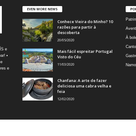
EVEN MORE NEWS
PO
Patri
Conhece Vieira do Minho? 10
razões para partir à
Avent
descoberta
À bole
20/05/2020
Canto
ÍS e
Mais fácil espreitar Portugal
ar! •
Gastr
Visto do Céu
 e
11/03/2020
Namo
res e
Chanfana: A arte de fazer
deliciosa uma cabra velha e
feia
12/02/2020