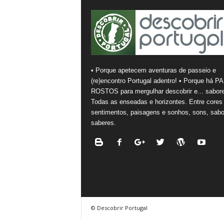
• Porque apetecem aventuras de passeio e
(re)encontro Portugal adentro! • Porque há PA
ROSTOS para mergulhar descobrir e... sabore
Todas as enseadas e horizontes. Entre cores
sentimentos, paisagens e sonhos, sons, sabo
saberes.
© Descobrir Portugal