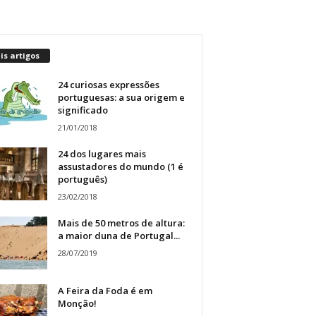
s artigos
24 curiosas expressões
portuguesas: a sua origem e
significado
21/01/2018
24 dos lugares mais
assustadores do mundo (1 é
português)
23/02/2018
Mais de 50 metros de altura:
a maior duna de Portugal...
28/07/2019
A Feira da Foda é em
Monção!