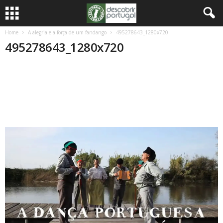
Home
A alegria e a força de um fandango
495278643_1280x720
495278643_1280x720