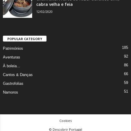
cabra velha e feia
12/02/2020
POPULAR CATEGORY
185
Patrimónios
92
Aventuras
86
À boleia...
66
Cantos & Danças
59
Gastrofolias
51
Namoros
Cookies
© Descobrir Portugal