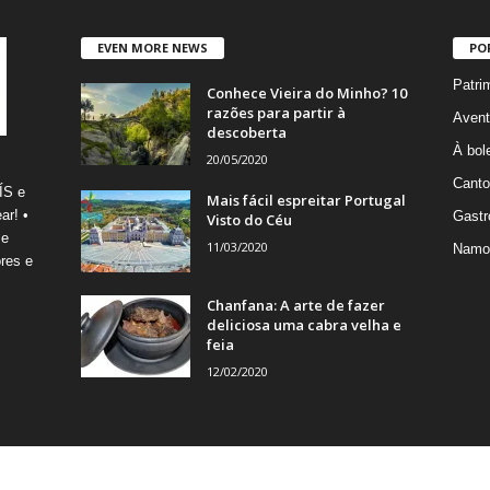
EVEN MORE NEWS
PO
Patri
Conhece Vieira do Minho? 10
razões para partir à
Avent
descoberta
À bole
20/05/2020
Canto
ÍS e
Mais fácil espreitar Portugal
ar! •
Gastr
Visto do Céu
 e
11/03/2020
Namo
res e
Chanfana: A arte de fazer
deliciosa uma cabra velha e
feia
12/02/2020