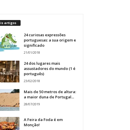
s artigos
24 curiosas expressões
portuguesas: a sua origem e
significado
21/01/2018
24 dos lugares mais
assustadores do mundo (1 é
português)
23/02/2018
Mais de 50 metros de altura:
a maior duna de Portugal...
28/07/2019
A Feira da Foda é em
Monção!