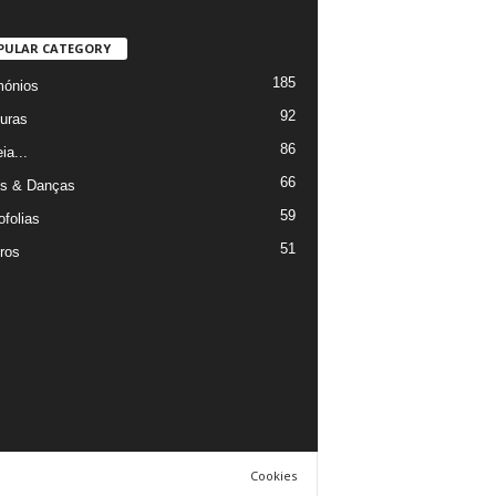
PULAR CATEGORY
185
mónios
92
uras
86
ia...
66
s & Danças
59
ofolias
51
ros
Cookies