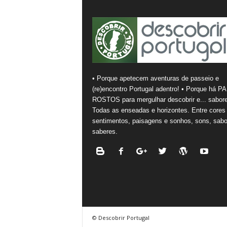
• Porque apetecem aventuras de passeio e
(re)encontro Portugal adentro! • Porque há PA
ROSTOS para mergulhar descobrir e... sabore
Todas as enseadas e horizontes. Entre cores
sentimentos, paisagens e sonhos, sons, sabo
saberes.
© Descobrir Portugal