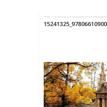
Home
A confusão que um guarda-chuva pode engend
15241325_9780661090