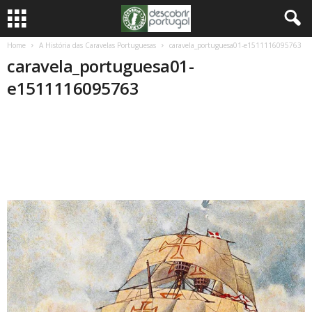
Home
A História das Caravelas Portuguesas
caravela_portuguesa01-e1511116095763
caravela_portuguesa01-
e1511116095763