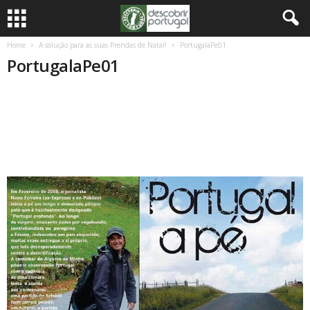
Home
A solução para as suas Prendas de Natal!
PortugalaPe01
PortugalaPe01