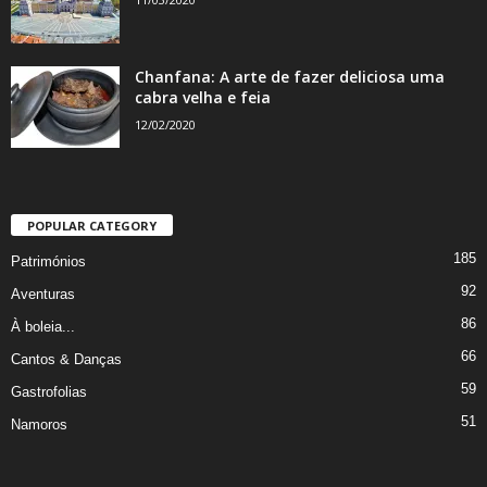
Chanfana: A arte de fazer deliciosa uma
cabra velha e feia
12/02/2020
POPULAR CATEGORY
185
Patrimónios
92
Aventuras
86
À boleia...
66
Cantos & Danças
59
Gastrofolias
51
Namoros