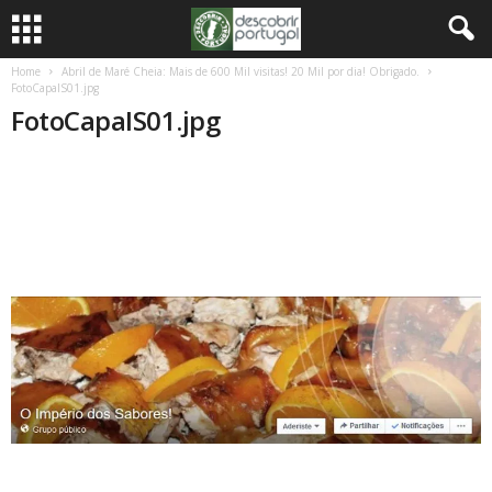
Home
Abril de Maré Cheia: Mais de 600 Mil visitas! 20 Mil por dia! Obrigado.
FotoCapaIS01.jpg
FotoCapaIS01.jpg