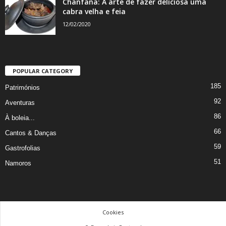
Chanfana: A arte de fazer deliciosa uma
cabra velha e feia
12/02/2020
POPULAR CATEGORY
185
Patrimónios
92
Aventuras
86
À boleia...
66
Cantos & Danças
59
Gastrofolias
51
Namoros
Cookies