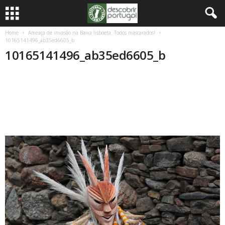
Home
Ameaça de invasão na Baixa lisboeta. Todos mascarados!
10165141496_ab35ed6605_b
10165141496_ab35ed6605_b