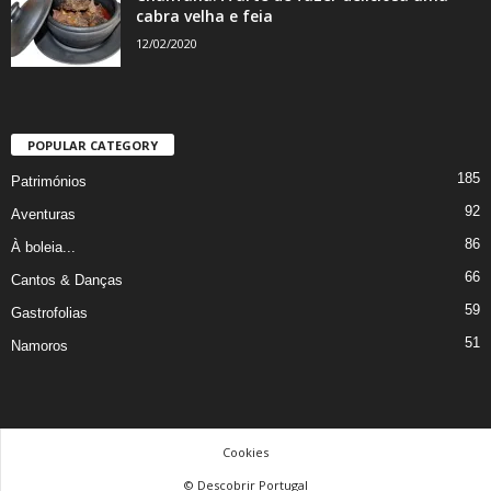
cabra velha e feia
12/02/2020
POPULAR CATEGORY
185
Patrimónios
92
Aventuras
86
À boleia...
66
Cantos & Danças
59
Gastrofolias
51
Namoros
Cookies
© Descobrir Portugal