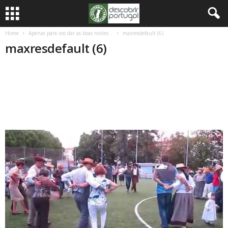
Home
Apenas para vos dar as boas noites…
maxresdefault (6)
maxresdefault (6)