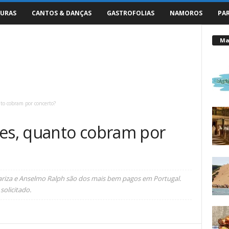
URAS
CANTOS & DANÇAS
GASTROFOLIAS
NAMOROS
PA
Mai
to cobram por concerto?
ses, quanto cobram por
ariza e Anselmo Ralph são dos mais bem pagos em Portugal.
solicitado.