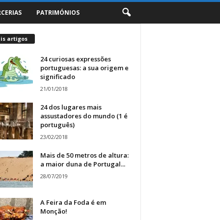
RCERIAS
PATRIMÓNIOS
s artigos
24 curiosas expressões
portuguesas: a sua origem e
significado
21/01/2018
24 dos lugares mais
assustadores do mundo (1 é
português)
23/02/2018
Mais de 50 metros de altura:
a maior duna de Portugal...
28/07/2019
A Feira da Foda é em
Monção!