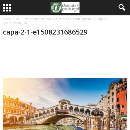
Home
As 15 pontes mais bonitas da Europa (3 são portuguesas)
capa-2-1-
e1508231686529
capa-2-1-e1508231686529