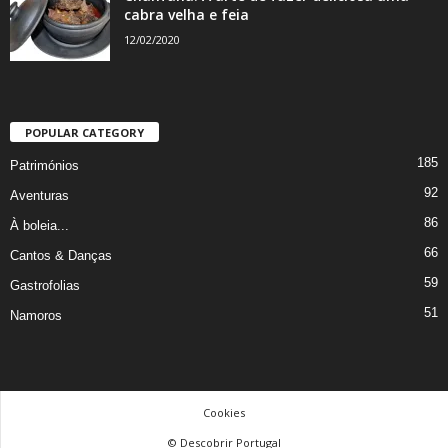
cabra velha e feia
12/02/2020
POPULAR CATEGORY
185
Patrimónios
92
Aventuras
86
À boleia...
66
Cantos & Danças
59
Gastrofolias
51
Namoros
Cookies
© Descobrir Portugal