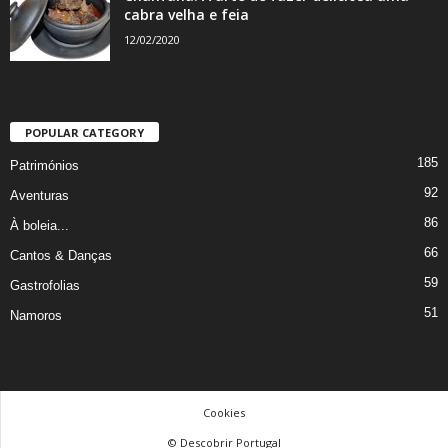
cabra velha e feia
12/02/2020
POPULAR CATEGORY
185
Patrimónios
92
Aventuras
86
À boleia...
66
Cantos & Danças
59
Gastrofolias
51
Namoros
Cookies
© Descobrir Portugal