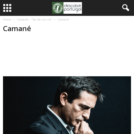
Home
Camané – “Sei de um rio”
Camané
Camané