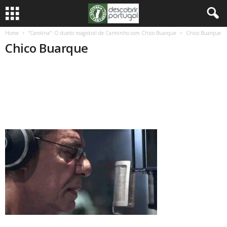
Home
“Carolina”: O dueto magistral de Carminho com Chico Buarque
Chico Buarque
Chico Buarque