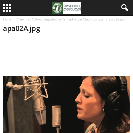
Home
“Carolina”: O dueto magistral de Carminho com Chico Buarque
apa02A.jpg
apa02A.jpg