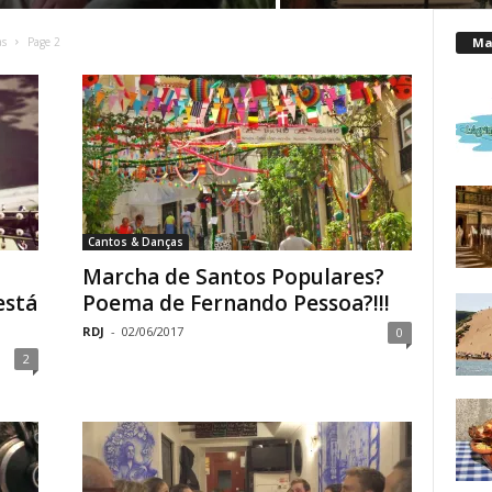
Mai
as
Page 2
Cantos & Danças
Marcha de Santos Populares?
está
Poema de Fernando Pessoa?!!!
RDJ
-
02/06/2017
0
2