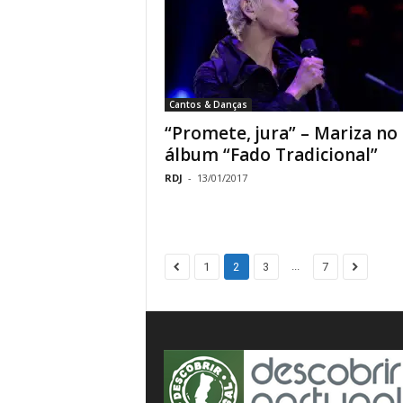
Cantos & Danças
“Promete, jura” – Mariza no
álbum “Fado Tradicional”
RDJ
-
13/01/2017
...
1
2
3
7