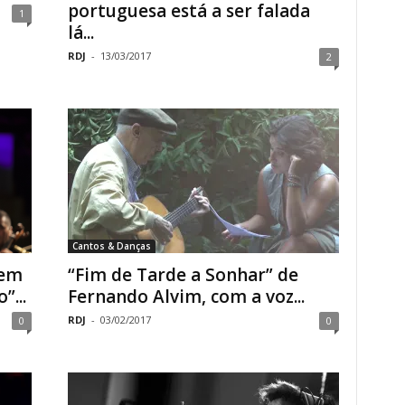
portuguesa está a ser falada
1
lá...
RDJ
-
13/03/2017
2
Cantos & Danças
tem
“Fim de Tarde a Sonhar” de
”...
Fernando Alvim, com a voz...
RDJ
-
03/02/2017
0
0