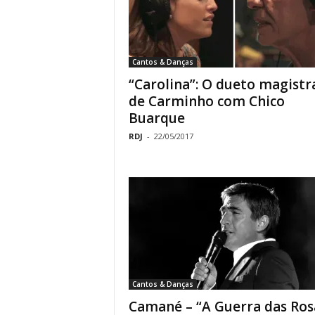
Cantos & Danças
“Carolina”: O dueto magistr
de Carminho com Chico
Buarque
RDJ
-
22/05/2017
Cantos & Danças
Camané – “A Guerra das Ros