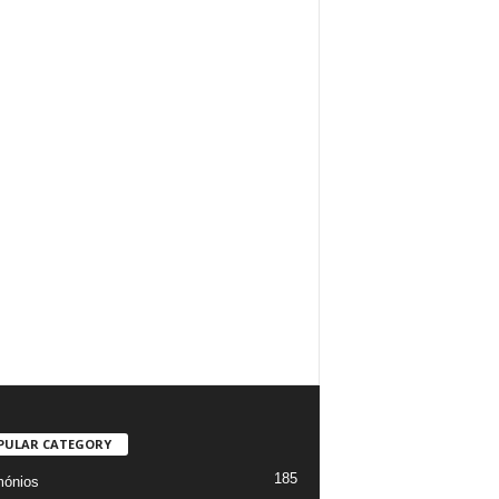
PULAR CATEGORY
185
mónios