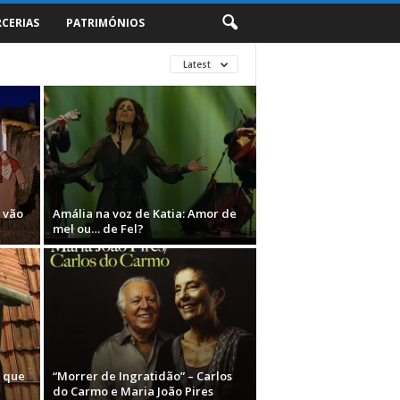
RCERIAS
PATRIMÓNIOS
Latest
 vão
Amália na voz de Katia: Amor de
mel ou… de Fel?
a que
“Morrer de Ingratidão” – Carlos
do Carmo e Maria João Pires