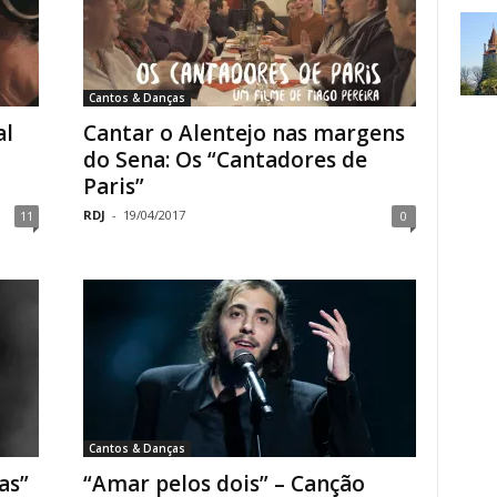
Cantos & Danças
al
Cantar o Alentejo nas margens
do Sena: Os “Cantadores de
Paris”
RDJ
-
19/04/2017
11
0
Cantos & Danças
as”
“Amar pelos dois” – Canção