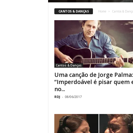
o
CANTOS & DANÇAS
Home
Cantos & Danç
r
t
u
g
Cantos & Danças
a
Uma canção de Jorge Palma:
“Imperdoável é pisar quem 
l
no...
RDJ
-
08/06/2017