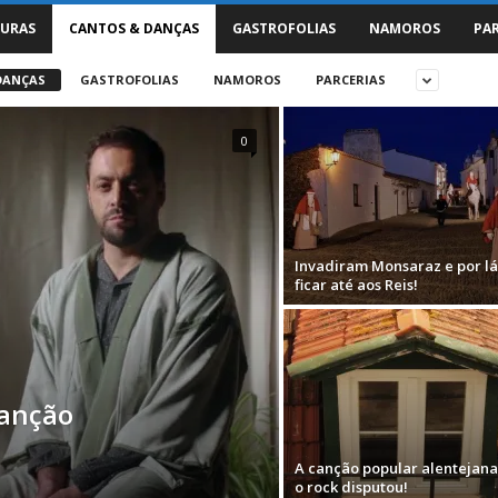
URAS
CANTOS & DANÇAS
GASTROFOLIAS
NAMOROS
PA
DANÇAS
GASTROFOLIAS
NAMOROS
PARCERIAS
0
Invadiram Monsaraz e por lá
ficar até aos Reis!
canção
A canção popular alentejan
o rock disputou!