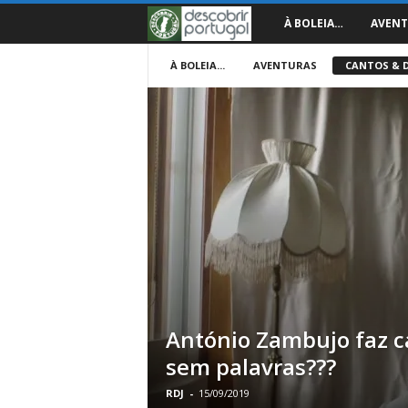
D
À BOLEIA…
AVENT
e
À BOLEIA...
AVENTURAS
CANTOS & 
s
c
o
b
r
i
António Zambujo faz 
r
sem palavras???
P
RDJ
-
15/09/2019