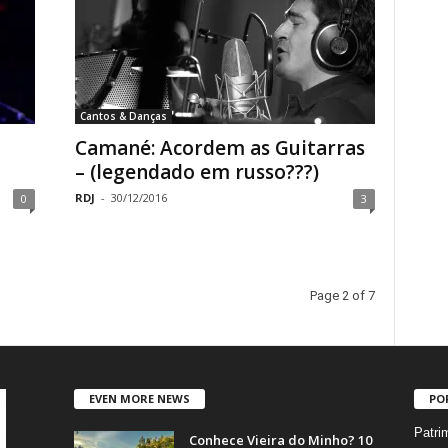
Cantos & Danças
Camané: Acordem as Guitarras
– (legendado em russo???)
RDJ
-
30/12/2016
0
3
Page 2 of 7
EVEN MORE NEWS
PO
Patri
Conhece Vieira do Minho? 10