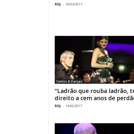
RDJ
-
18/03/2017
Cantos & Danças
“Ladrão que rouba ladrão, 
direito a cem anos de perdão
RDJ
-
14/02/2017