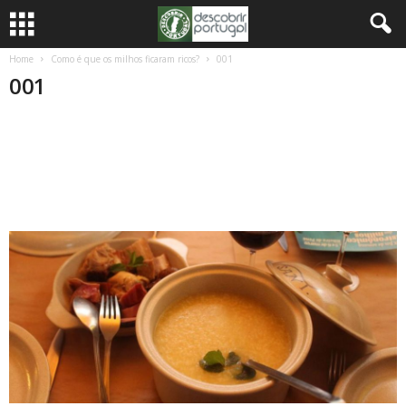
Home
Como é que os milhos ficaram ricos?
001
001