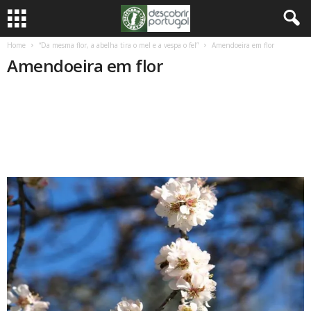
Home
“Da mesma flor, a abelha tira o mel e a vespa o fel”
Amendoeira em flor
Amendoeira em flor