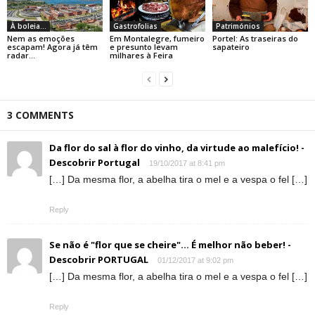
À boleia...
Gastrofolias
Patrimónios
Nem as emoções
Em Montalegre, fumeiro
Portel: As traseiras do
escapam! Agora já têm
e presunto levam
sapateiro
radar…
milhares à Feira
3 COMMENTS
Da flor do sal à flor do vinho, da virtude ao malefício! -
Descobrir Portugal
19/10/2017 at 8:41 pm
[…] Da mesma flor, a abelha tira o mel e a vespa o fel […]
Reply
Se não é "flor que se cheire"... É melhor não beber! -
Descobrir PORTUGAL
01/12/2017 at 9:02 pm
[…] Da mesma flor, a abelha tira o mel e a vespa o fel […]
Reply