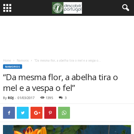
Home
Namoros
“Da mesma flor, a abelha tira o mel e a vespa o...
NAMOROS
“Da mesma flor, a abelha tira o
mel e a vespa o fel”
By
RDJ
-
01/03/2017
1395
3