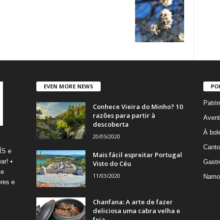
EVEN MORE NEWS
PO
Patri
Conhece Vieira do Minho? 10
razões para partir à
Avent
descoberta
À bole
20/05/2020
Canto
ÍS e
Mais fácil espreitar Portugal
ar! •
Gastr
Visto do Céu
 e
11/03/2020
Namo
res e
Chanfana: A arte de fazer
deliciosa uma cabra velha e
feia