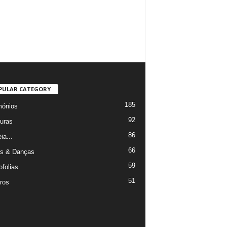
PULAR CATEGORY
185
mónios
92
uras
86
ia...
66
s & Danças
59
ofolias
51
ros