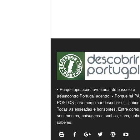
• Porque apetecem aventuras de passeio e
(re)encontro Portugal adentro! • Porque há PA
ROSTOS para mergulhar descobrir e... sabore
Todas as enseadas e horizontes. Entre cores
sentimentos, paisagens e sonhos, sons, sabo
saberes.