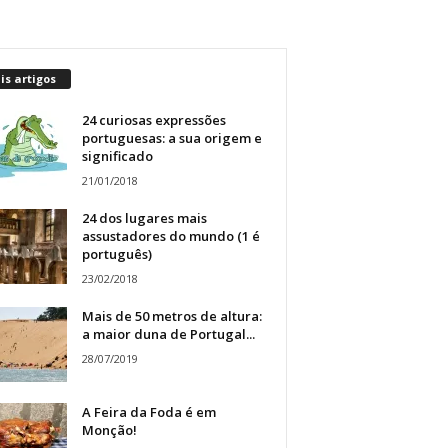
s artigos
24 curiosas expressões
portuguesas: a sua origem e
significado
21/01/2018
24 dos lugares mais
assustadores do mundo (1 é
português)
23/02/2018
Mais de 50 metros de altura:
a maior duna de Portugal...
28/07/2019
A Feira da Foda é em
Monção!