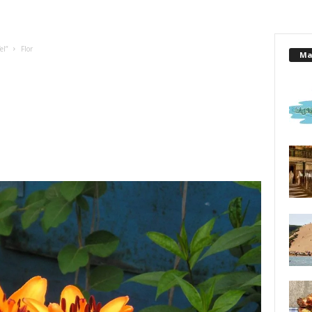
el”
Flor
Mai