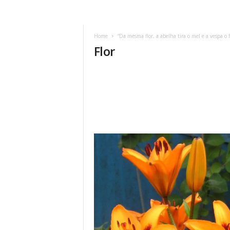
Home
“Da mesma flor, a abelha tira o mel e a vespa o f
Flor