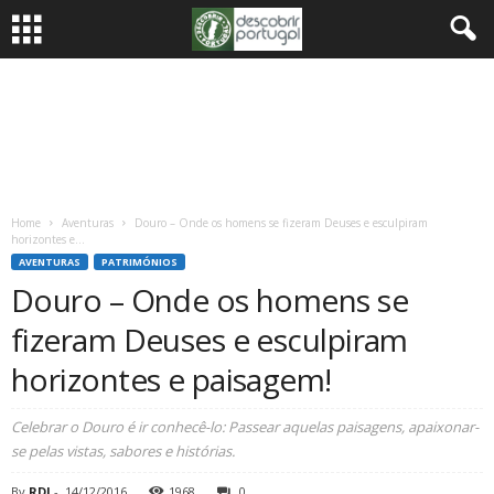
Home
Aventuras
Douro – Onde os homens se fizeram Deuses e esculpiram
horizontes e...
AVENTURAS
PATRIMÓNIOS
Douro – Onde os homens se
fizeram Deuses e esculpiram
horizontes e paisagem!
Celebrar o Douro é ir conhecê-lo: Passear aquelas paisagens, apaixonar-
se pelas vistas, sabores e histórias.
By
RDJ
-
14/12/2016
1968
0