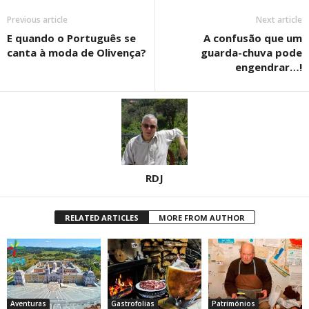
Previous article
Next article
E quando o Português se
A confusão que um
canta à moda de Olivença?
guarda-chuva pode
engendrar…!
RDJ
RELATED ARTICLES
MORE FROM AUTHOR
Aventuras
Gastrofolias
Patrimónios