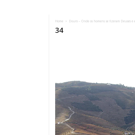
Home
Douro – Onde os homens se fizeram Deuses e e
34