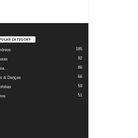
PULAR CATEGORY
185
mónios
92
uras
86
ia...
66
s & Danças
59
ofolias
51
ros