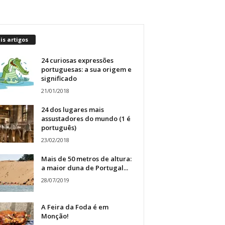
s artigos
24 curiosas expressões
portuguesas: a sua origem e
significado
21/01/2018
24 dos lugares mais
assustadores do mundo (1 é
português)
23/02/2018
Mais de 50 metros de altura:
a maior duna de Portugal...
28/07/2019
A Feira da Foda é em
Monção!