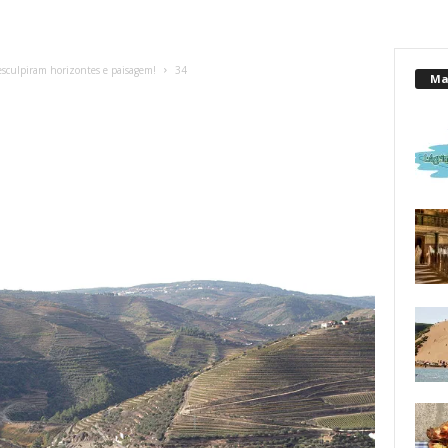
sculpiram horizontes e paisagem!
34
Mai