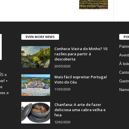
EVEN MORE NEWS
PO
Patri
Conhece Vieira do Minho? 10
razões para partir à
Avent
descoberta
À bole
20/05/2020
Canto
ÍS e
Mais fácil espreitar Portugal
ar! •
Gastr
Visto do Céu
 e
11/03/2020
Namo
res e
Chanfana: A arte de fazer
deliciosa uma cabra velha e
feia
12/02/2020