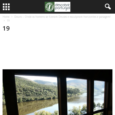
Home
Douro – Onde os homens se fizeram Deuses e esculpiram horizontes e paisagem!
19
19