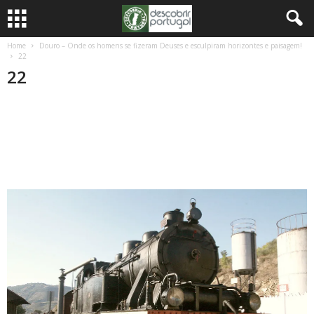
Home
Douro – Onde os homens se fizeram Deuses e esculpiram horizontes e paisagem!
22
22