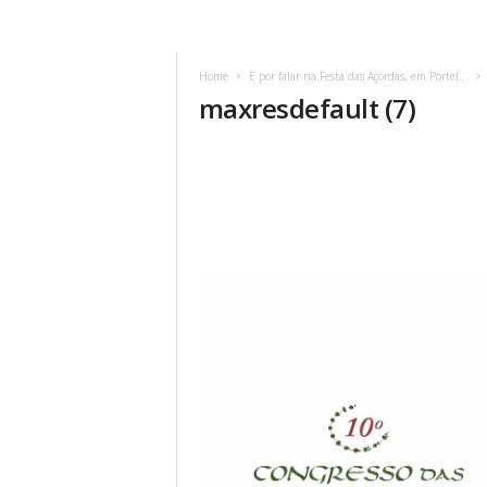
Home
E por falar na Festa das Açordas, em Portel…
maxresdefault (7)