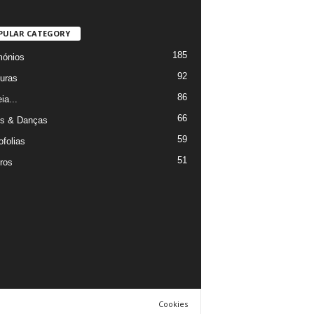
PULAR CATEGORY
185
mónios
92
uras
86
ia...
66
s & Danças
59
ofolias
51
ros
Cookies