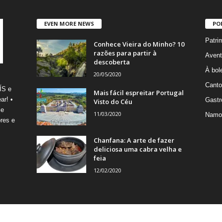
EVEN MORE NEWS
PO
Patri
Conhece Vieira do Minho? 10
razões para partir à
Avent
descoberta
À bole
20/05/2020
Canto
ÍS e
Mais fácil espreitar Portugal
ar! •
Gastr
Visto do Céu
 e
11/03/2020
Namo
res e
Chanfana: A arte de fazer
deliciosa uma cabra velha e
feia
12/02/2020