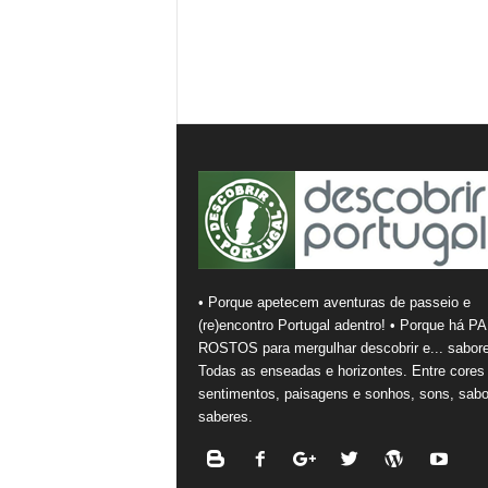
• Porque apetecem aventuras de passeio e
(re)encontro Portugal adentro! • Porque há PA
ROSTOS para mergulhar descobrir e... sabore
Todas as enseadas e horizontes. Entre cores
sentimentos, paisagens e sonhos, sons, sabo
saberes.