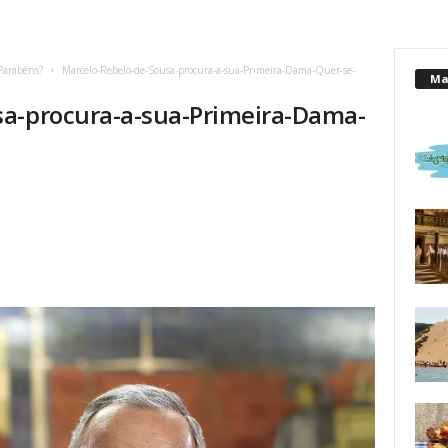
Parabéns?
Marcelo-Rebelo-de-Sousa-procura-a-sua-Primeira-Dama-Quer-se-
Mai
sa-procura-a-sua-Primeira-Dama-