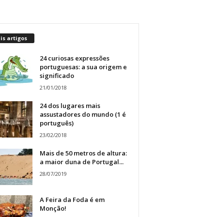
s artigos
24 curiosas expressões
portuguesas: a sua origem e
significado
21/01/2018
24 dos lugares mais
assustadores do mundo (1 é
português)
23/02/2018
Mais de 50 metros de altura:
a maior duna de Portugal...
28/07/2019
A Feira da Foda é em
Monção!