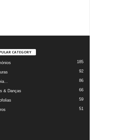
PULAR CATEGORY
185
mónios
92
uras
86
ia...
66
s & Danças
59
ofolias
51
ros