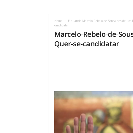
Home
E quando Marcelo Rebelo de Sousa nos deu os 
candidatar
Marcelo-Rebelo-de-Sou
Quer-se-candidatar