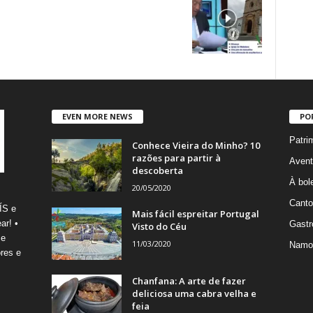
EVEN MORE NEWS
PO
Patri
Conhece Vieira do Minho? 10
razões para partir à
Avent
descoberta
À bole
20/05/2020
Canto
ÍS e
Mais fácil espreitar Portugal
ar! •
Gastr
Visto do Céu
 e
11/03/2020
Namo
res e
Chanfana: A arte de fazer
deliciosa uma cabra velha e
feia