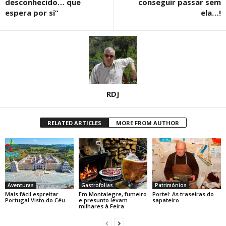
desconhecido… que
conseguir passar sem
espera por si”
ela…!
RDJ
RELATED ARTICLES
MORE FROM AUTHOR
Aventuras
Gastrofolias
Patrimónios
Mais fácil espreitar
Em Montalegre, fumeiro
Portel: As traseiras do
Portugal Visto do Céu
e presunto levam
sapateiro
milhares à Feira