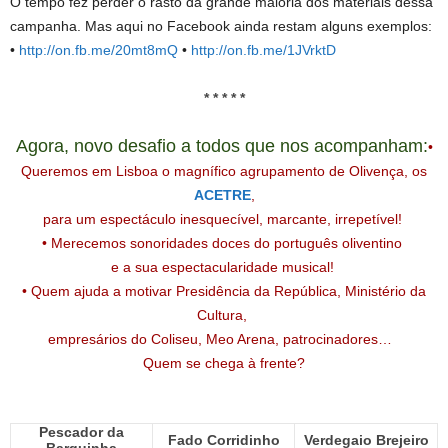
O tempo fez perder o rasto da grande maioria dos materiais dessa
campanha. Mas aqui no Facebook ainda restam alguns exemplos:
•
http://on.fb.me/20mt8mQ
•
http://on.fb.me/1JVrktD
* * * * *
Agora, novo desafio a todos que nos acompanham:
•
Queremos em Lisboa o magnífico agrupamento de Olivença, os
ACETRE
,
para um espectáculo inesquecível, marcante, irrepetível!
•
Merecemos sonoridades doces do português oliventino
e a sua espectacularidade musical!
• Quem ajuda a motivar Presidência da República, Ministério da
Cultura,
empresários do Coliseu, Meo Arena, patrocinadores…
Quem se chega à frente?
Pescador da
Fado Corridinho
Verdegaio Brejeiro
Barquinha