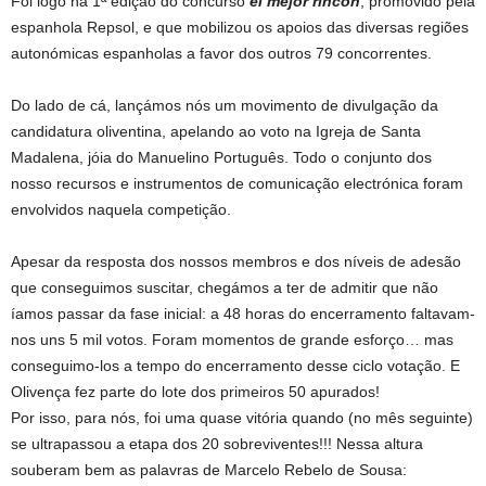
Foi logo na 1ª edição do concurso
el mejor rincon
, promovido pela
espanhola Repsol, e que mobilizou os apoios das diversas regiões
autonómicas espanholas a favor dos outros 79 concorrentes.
Do lado de cá, lançámos nós um movimento de divulgação da
candidatura oliventina, apelando ao voto na Igreja de Santa
Madalena, jóia do Manuelino Português. Todo o conjunto dos
nosso recursos e instrumentos de comunicação electrónica foram
envolvidos naquela competição.
Apesar da resposta dos nossos membros e dos níveis de adesão
que conseguimos suscitar, chegámos a ter de admitir que não
íamos passar da fase inicial: a 48 horas do encerramento faltavam-
nos uns 5 mil votos. Foram momentos de grande esforço… mas
conseguimo-los a tempo do encerramento desse ciclo votação. E
Olivença fez parte do lote dos primeiros 50 apurados!
Por isso, para nós, foi uma quase vitória quando (no mês seguinte)
se ultrapassou a etapa dos 20 sobreviventes!!! Nessa altura
souberam bem as palavras de Marcelo Rebelo de Sousa: