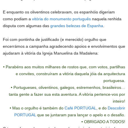
E enquanto os oliventinos celebravam, os espanhóis digeriam
como podiam a
vitória do monumento português
naquela renhida
disputa com algumas das
grandes belezas de Espanha
.
Foi com pontinha de justificado (e merecido) orgulho que
encerrámos a campanha agradecendo apoios e envolvimentos que
ajudaram à vitória da Igreja
M
anuelina da Madalena:
• Parabéns aos muitos milhares de rostos que, com votos, partilhas
e convites, construíram a vitória daquela jóia da arquitectura
portuguesa.
• Portugueses, oliventinos, galegos, estremenhos, brasileiros…
tanta gente a fazer sua esta aventura. A vitória pertence-vos por
inteiro!
• Mas o orgulho é também do
Café PORTUGAL
, e do
Descobrir
PORTUGAL
que se juntaram para lançar o apelo e o desafio.
•
OBRIGADO A TODOS!