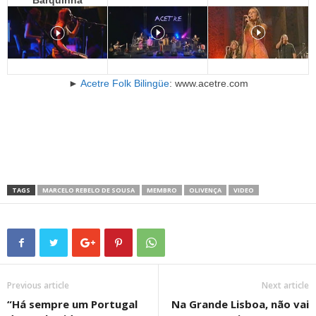
►
Acetre Folk Bilingüe
: www.acetre.com
TAGS
MARCELO REBELO DE SOUSA
MEMBRO
OLIVENÇA
VIDEO
Previous article
Next article
“Há sempre um Portugal
Na Grande Lisboa, não vai