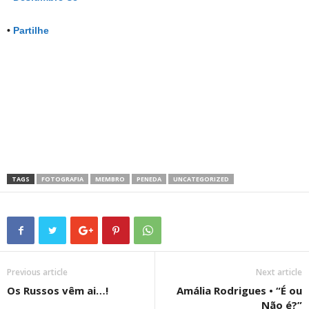
•
Partilhe
TAGS
FOTOGRAFIA
MEMBRO
PENEDA
UNCATEGORIZED
Previous article
Next article
Os Russos vêm ai…!
Amália Rodrigues • “É ou
Não é?”