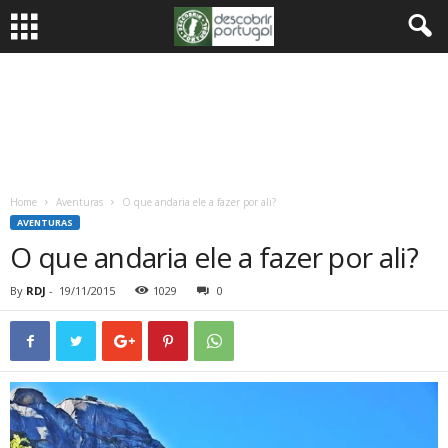
Home
Aventuras
O que andaria ele a fazer por ali?
AVENTURAS
O que andaria ele a fazer por ali?
By
RDJ
-
19/11/2015
1029
0