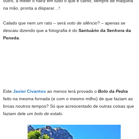
outro, a meter o nariz em tudo o que é canto, sempre de máquina
na mão, pronta a disparar…!
Calado que nem um rato – será
voto de silêncio
? – apenas se
descaiu dizendo que a fotografia é do
Santuário da Senhora da
Peneda
.
Este
Javier Civantos
ao menos terá provado o
Bolo da Pedra
feito na mesma fornada (e com o mesmo milho) de que faziam as
broas noutros tempos? Só que acrescentado de outras coisas que
faziam dele um
bolo de estalo
.