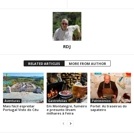
RDJ
RELATED ARTICLES
MORE FROM AUTHOR
Aventuras
Gastrofolias
Patrimónios
Mais fácil espreitar
Em Montalegre, fumeiro
Portel: As traseiras do
Portugal Visto do Céu
e presunto levam
sapateiro
milhares à Feira