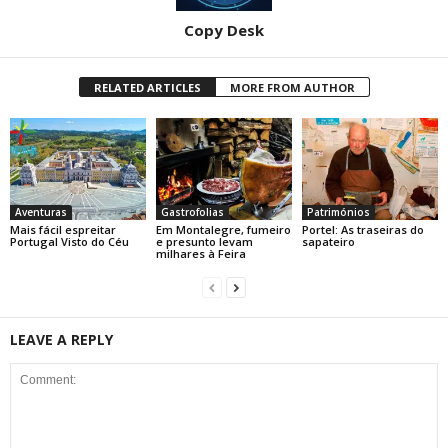
Copy Desk
RELATED ARTICLES
MORE FROM AUTHOR
Aventuras
Gastrofolias
Patrimónios
Mais fácil espreitar
Em Montalegre, fumeiro
Portel: As traseiras do
Portugal Visto do Céu
e presunto levam
sapateiro
milhares à Feira
LEAVE A REPLY