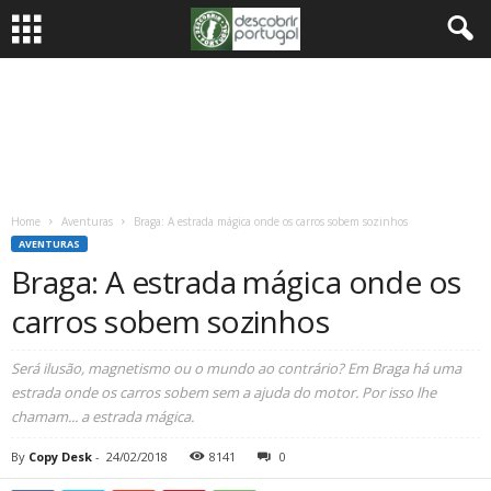
Home
Aventuras
Braga: A estrada mágica onde os carros sobem sozinhos
AVENTURAS
Braga: A estrada mágica onde os
carros sobem sozinhos
Será ilusão, magnetismo ou o mundo ao contrário? Em Braga há uma
estrada onde os carros sobem sem a ajuda do motor. Por isso lhe
chamam... a estrada mágica.
By
Copy Desk
-
24/02/2018
8141
0