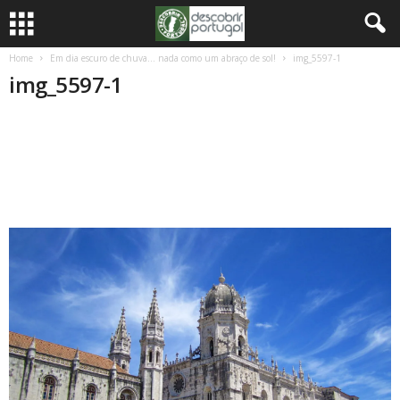
Home
Em dia escuro de chuva… nada como um abraço de sol!
img_5597-1
img_5597-1