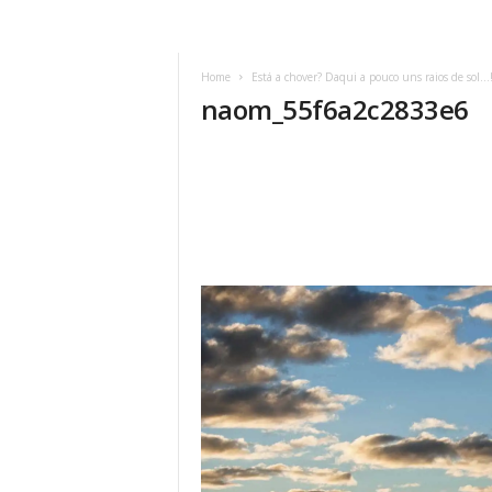
Home
Está a chover? Daqui a pouco uns raios de sol…
naom_55f6a2c2833e6