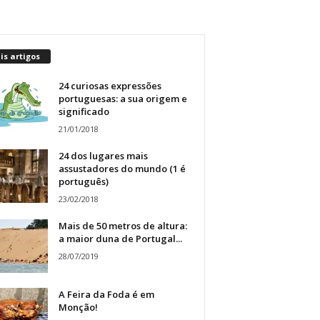
s artigos
24 curiosas expressões
portuguesas: a sua origem e
significado
21/01/2018
24 dos lugares mais
assustadores do mundo (1 é
português)
23/02/2018
Mais de 50 metros de altura:
a maior duna de Portugal...
28/07/2019
A Feira da Foda é em
Monção!