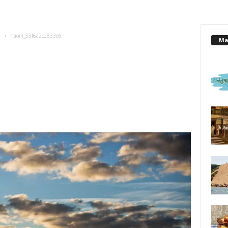
!
naom_55f6a2c2833e6
Mai