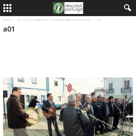
Home
“Eu Ouvi o Passarinho”: Cantares Regionais de Portel
a01
a01