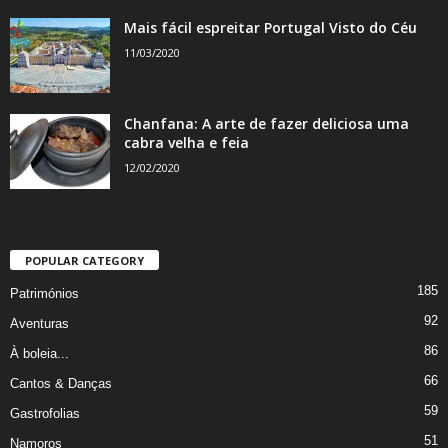
Mais fácil espreitar Portugal Visto do Céu
11/03/2020
Chanfana: A arte de fazer deliciosa uma
cabra velha e feia
12/02/2020
POPULAR CATEGORY
185
Patrimónios
92
Aventuras
86
À boleia...
66
Cantos & Danças
59
Gastrofolias
51
Namoros