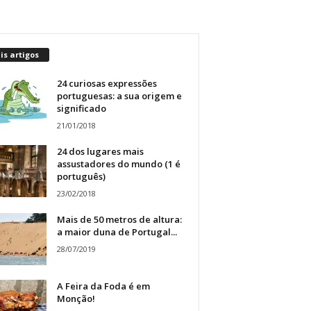
s artigos
24 curiosas expressões
portuguesas: a sua origem e
significado
21/01/2018
24 dos lugares mais
assustadores do mundo (1 é
português)
23/02/2018
Mais de 50 metros de altura:
a maior duna de Portugal...
28/07/2019
A Feira da Foda é em
Monção!