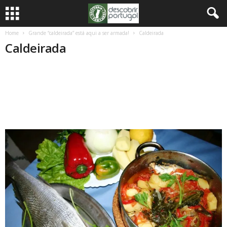
Home
Grande “caldeirada” está aqui a ser armada!
Caldeirada
Caldeirada