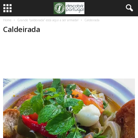
Home
Grande “caldeirada” está aqui a ser armada!
Caldeirada
Caldeirada