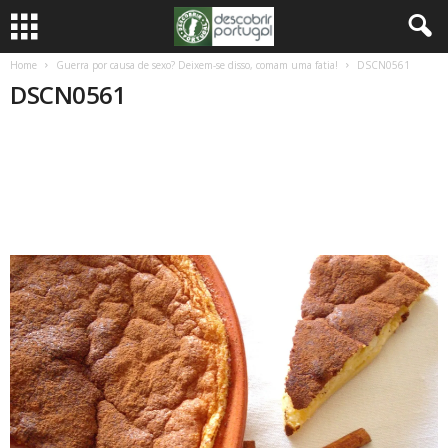
Home
Guerra por causa de sexo? Deixem-se disso, comam uma fatia!
DSCN0561
DSCN0561