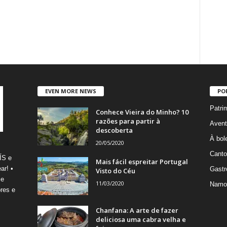
EVEN MORE NEWS
PO
Patri
Conhece Vieira do Minho? 10
razões para partir à
Avent
descoberta
À bole
20/05/2020
Canto
ÍS e
Mais fácil espreitar Portugal
ar! •
Gastr
Visto do Céu
 e
11/03/2020
Namo
res e
Chanfana: A arte de fazer
deliciosa uma cabra velha e