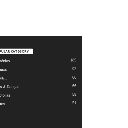
PULAR CATEGORY
185
mónios
92
uras
86
ia...
66
s & Danças
59
ofolias
51
ros