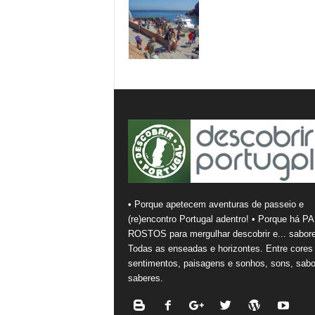
• Porque apetecem aventuras de passeio e
(re)encontro Portugal adentro! • Porque há PA
ROSTOS para mergulhar descobrir e... sabore
Todas as enseadas e horizontes. Entre cores
sentimentos, paisagens e sonhos, sons, sabo
saberes.