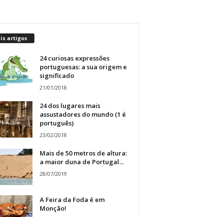
s artigos
24 curiosas expressões
portuguesas: a sua origem e
significado
21/01/2018
24 dos lugares mais
assustadores do mundo (1 é
português)
23/02/2018
Mais de 50 metros de altura:
a maior duna de Portugal...
28/07/2019
A Feira da Foda é em
Monção!