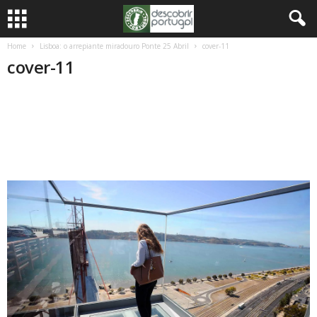
Home
Lisboa: o arrepiante miradouro Ponte 25 Abril
cover-11
cover-11