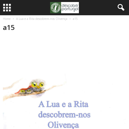
Home
A Lua e a Rita descobrem-nos Olivença
a15
a15