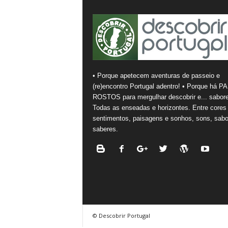
• Porque apetecem aventuras de passeio e
(re)encontro Portugal adentro! • Porque há PA
ROSTOS para mergulhar descobrir e... sabore
Todas as enseadas e horizontes. Entre cores
sentimentos, paisagens e sonhos, sons, sabo
saberes.
© Descobrir Portugal