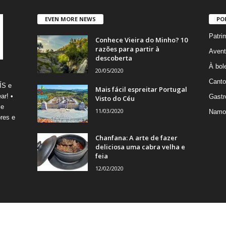
EVEN MORE NEWS
PO
Patri
Conhece Vieira do Minho? 10
razões para partir à
Avent
descoberta
À bole
20/05/2020
Canto
ÍS e
Mais fácil espreitar Portugal
ar! •
Gastr
Visto do Céu
 e
11/03/2020
Namo
res e
Chanfana: A arte de fazer
deliciosa uma cabra velha e
feia
12/02/2020