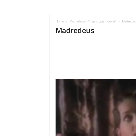
Home
Madredeus – “Haja o que houver”
Madredeu
Madredeus