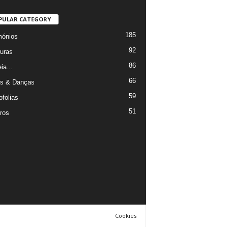
PULAR CATEGORY
185
mónios
92
uras
86
ia...
66
s & Danças
59
ofolias
51
ros
Cookies