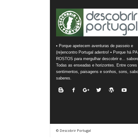
• Porque apetecem aventuras de passeio e
(re)encontro Portugal adentro! • Porque há PA
ROSTOS para mergulhar descobrir e... sabore
Todas as enseadas e horizontes. Entre cores
sentimentos, paisagens e sonhos, sons, sabo
saberes.
© Descobrir Portugal