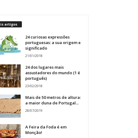
s artigos
24 curiosas expressões
portuguesas: a sua origem e
significado
21/01/2018
24 dos lugares mais
assustadores do mundo (1 é
português)
23/02/2018
Mais de 50 metros de altura:
a maior duna de Portugal...
28/07/2019
A Feira da Foda é em
Monção!