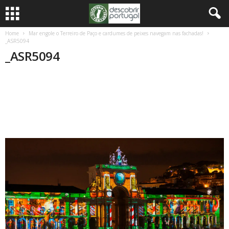
Home
Mar engole o Terreiro de Paço e cardumes de peixes navegam nas fachadas!
_ASR5094
_ASR5094