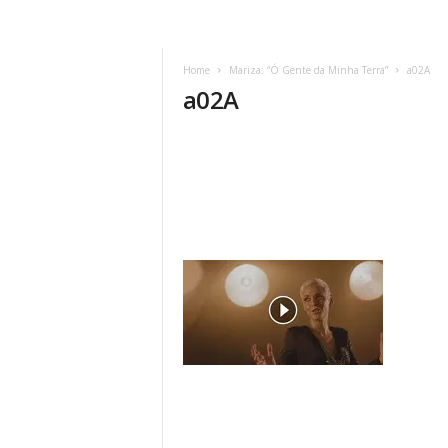
Home
Mariza: “Ó Gente da Minha Terra”
a02A
a02A