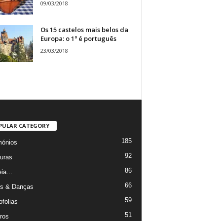
09/03/2018
Os 15 castelos mais belos da
Europa: o 1º é português
23/03/2018
PULAR CATEGORY
185
mónios
92
uras
86
ia...
66
s & Danças
59
ofolias
51
ros