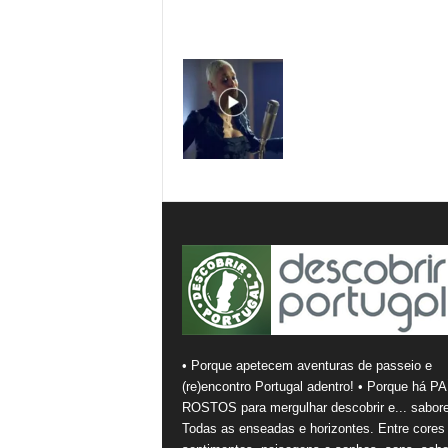
• Porque apetecem aventuras de passeio e
(re)encontro Portugal adentro! • Porque há PA
ROSTOS para mergulhar descobrir e... sabore
Todas as enseadas e horizontes. Entre cores