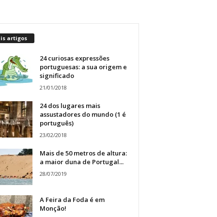
s artigos
24 curiosas expressões
portuguesas: a sua origem e
significado
21/01/2018
24 dos lugares mais
assustadores do mundo (1 é
português)
23/02/2018
Mais de 50 metros de altura:
a maior duna de Portugal...
28/07/2019
A Feira da Foda é em
Monção!