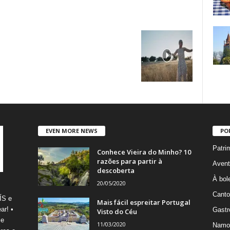
EVEN MORE NEWS
PO
Patri
Conhece Vieira do Minho? 10
razões para partir à
Avent
descoberta
À bole
20/05/2020
Canto
ÍS e
Mais fácil espreitar Portugal
ar! •
Gastr
Visto do Céu
 e
11/03/2020
Namo