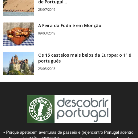
de Portugal...
28/07/2019
A Feira da Foda é em Monção!
09/03/2018
Os 15 castelos mais belos da Europa: o 1º é
português
23/03/2018
• Porque apetecem aventuras de passeio e (re)encontro Portugal adentro!