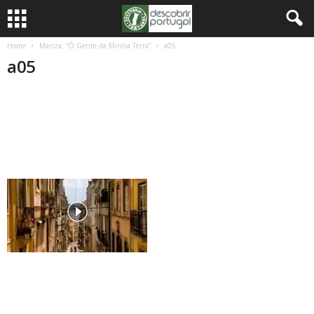
Home
Mariza: “Ó Gente da Minha Terra”
a05
a05