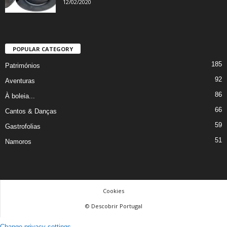
12/02/2020
POPULAR CATEGORY
185
Patrimónios
92
Aventuras
86
À boleia...
66
Cantos & Danças
59
Gastrofolias
51
Namoros
Cookies
© Descobrir Portugal
Change privacy settings