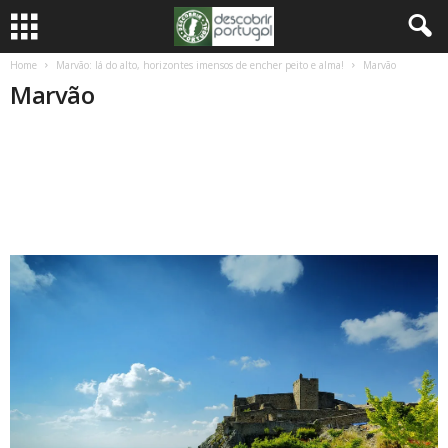
Home
Marvão: lá do alto, horizontes imensos de encher peito e alma!
Marvão
Marvão